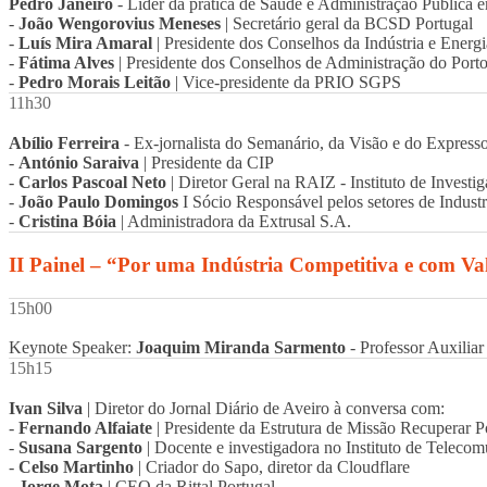
Pedro Janeiro
- Líder da prática de Saúde e Administração Pública e
-
João Wengorovius Meneses
| Secretário geral da BCSD Portugal
-
Luís Mira Amaral
| Presidente dos Conselhos da Indústria e Energ
-
Fátima Alves
| Presidente dos Conselhos de Administração do Porto
-
Pedro Morais Leitão
| Vice-presidente da PRIO SGPS
11h30
Abílio Ferreira
- Ex-jornalista do Semanário, da Visão e do Express
-
António Saraiva
| Presidente da CIP
-
Carlos Pascoal Neto
| Diretor Geral na RAIZ - Instituto de Invest
-
João Paulo Domingos
I Sócio Responsável pelos setores de Industr
-
Cristina Bóia
| Administradora da Extrusal S.A.
II Painel – “Por uma Indústria Competitiva e com Va
15h00
Keynote Speaker:
Joaquim Miranda Sarmento
- Professor Auxili
15h15
Ivan Silva
| Diretor do Jornal Diário de Aveiro à conversa com:
-
Fernando Alfaiate
| Presidente da Estrutura de Missão Recuperar P
-
Susana Sargento
| Docente e investigadora no Instituto de Teleco
-
Celso Martinho
| Criador do Sapo, diretor da Cloudflare
-
Jorge Mota
| CEO da Rittal Portugal