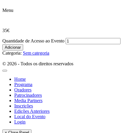
Menu
35
€
Quantidade de Acesso ao Evento
Adicionar
Categoria:
Sem categoria
© 2026 - Todos os direitos reservados
Home
Programa
Oradores
Patrocinadores
Media Partners
Inscrições
Edições Anteriores
Local do Evento
Login
× Close Panel